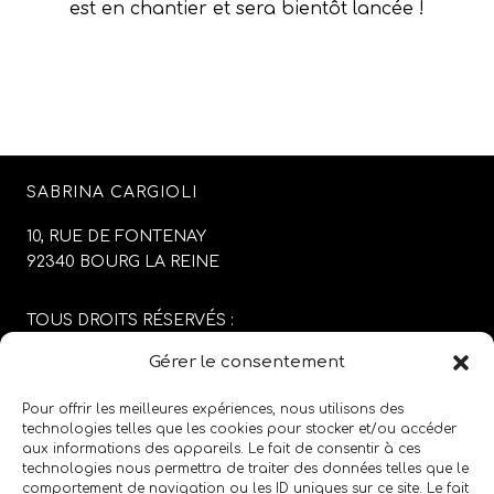
est en chantier et sera bientôt lancée !
SABRINA CARGIOLI
10, RUE DE FONTENAY
92340 BOURG LA REINE
TOUS DROITS RÉSERVÉS :
SABRINA CARGIOLI
Gérer le consentement
CONCEPTION DU SITE :
AGENCE COLFING
Pour offrir les meilleures expériences, nous utilisons des
technologies telles que les cookies pour stocker et/ou accéder
aux informations des appareils. Le fait de consentir à ces
MENTIONS LÉGALES
/
CGV
technologies nous permettra de traiter des données telles que le
comportement de navigation ou les ID uniques sur ce site. Le fait