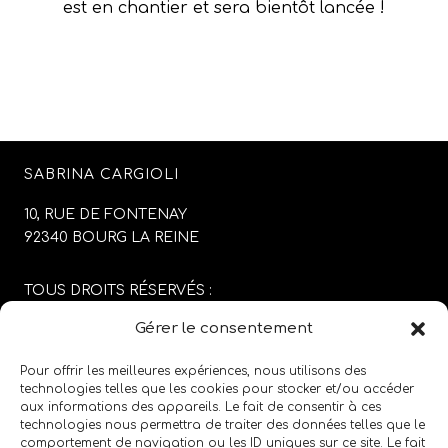
est en chantier et sera bientôt lancée !
SABRINA CARGIOLI
10, RUE DE FONTENAY
92340 BOURG LA REINE
TOUS DROITS RÉSERVÉS :
SABRINA CARGIOLI
Gérer le consentement
CONCEPTION DU SITE :
AGENCE COLFING
Pour offrir les meilleures expériences, nous utilisons des
technologies telles que les cookies pour stocker et/ou accéder
aux informations des appareils. Le fait de consentir à ces
MENTIONS LÉGALES
/
CGV
technologies nous permettra de traiter des données telles que le
comportement de navigation ou les ID uniques sur ce site. Le fait