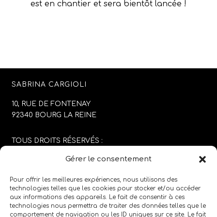
est en chantier et sera bientôt lancée !
SABRINA CARGIOLI
10, RUE DE FONTENAY
92340 BOURG LA REINE
TOUS DROITS RÉSERVÉS :
SABRINA CARGIOLI
Gérer le consentement
CONCEPTION DU SITE :
AGENCE COLFING
Pour offrir les meilleures expériences, nous utilisons des
technologies telles que les cookies pour stocker et/ou accéder
aux informations des appareils. Le fait de consentir à ces
MENTIONS LÉGALES
/
CGV
technologies nous permettra de traiter des données telles que le
comportement de navigation ou les ID uniques sur ce site. Le fait