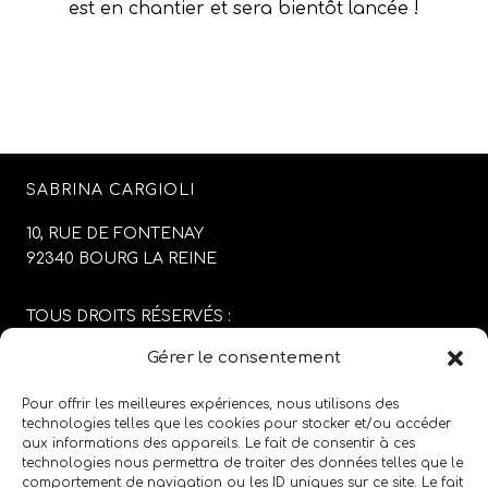
est en chantier et sera bientôt lancée !
SABRINA CARGIOLI
10, RUE DE FONTENAY
92340 BOURG LA REINE
TOUS DROITS RÉSERVÉS :
SABRINA CARGIOLI
Gérer le consentement
CONCEPTION DU SITE :
AGENCE COLFING
Pour offrir les meilleures expériences, nous utilisons des
technologies telles que les cookies pour stocker et/ou accéder
aux informations des appareils. Le fait de consentir à ces
MENTIONS LÉGALES
/
CGV
technologies nous permettra de traiter des données telles que le
comportement de navigation ou les ID uniques sur ce site. Le fait