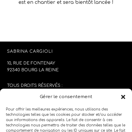
est en chantier et sera bientôt lancée !
SABRINA CARGIOLI
10, RUE DE FONTENAY
92340 BOURG LA REINE
TOUS DROITS RÉSERVÉS :
SABRINA CARGIOLI
Gérer le consentement
CONCEPTION DU SITE :
AGENCE COLFING
Pour offrir les meilleures expériences, nous utilisons des
technologies telles que les cookies pour stocker et/ou accéder
aux informations des appareils. Le fait de consentir à ces
MENTIONS LÉGALES
/
CGV
technologies nous permettra de traiter des données telles que le
comportement de navigation ou les ID uniques sur ce site. Le fait