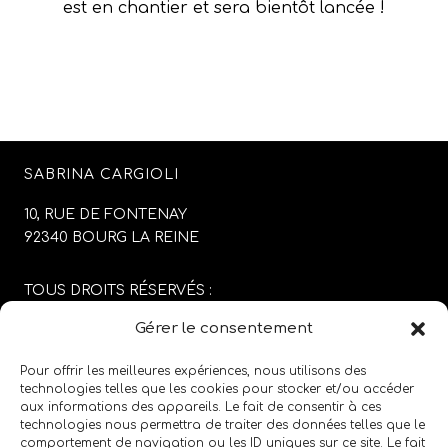
est en chantier et sera bientôt lancée !
SABRINA CARGIOLI
10, RUE DE FONTENAY
92340 BOURG LA REINE
TOUS DROITS RÉSERVÉS :
SABRINA CARGIOLI
Gérer le consentement
CONCEPTION DU SITE :
AGENCE COLFING
Pour offrir les meilleures expériences, nous utilisons des
technologies telles que les cookies pour stocker et/ou accéder
aux informations des appareils. Le fait de consentir à ces
MENTIONS LÉGALES
/
CGV
technologies nous permettra de traiter des données telles que le
comportement de navigation ou les ID uniques sur ce site. Le fait