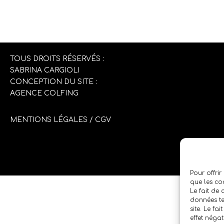
TOUS DROITS RÉSERVÉS :
SABRINA CARGIOLI
CONCEPTION DU SITE :
AGENCE COLFING
MENTIONS LÉGALES
/
CGV
Pour offrir
que les co
Le fait de
données te
site. Le fa
effet négat