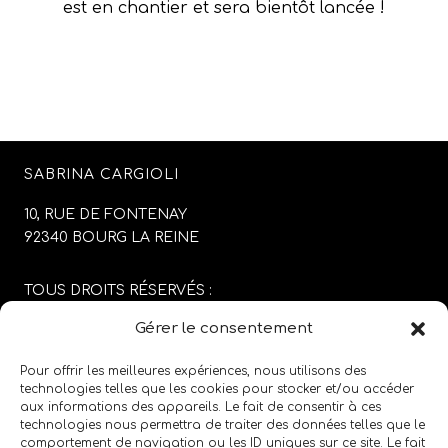
est en chantier et sera bientôt lancée !
SABRINA CARGIOLI
10, RUE DE FONTENAY
92340 BOURG LA REINE
TOUS DROITS RÉSERVÉS :
SABRINA CARGIOLI
Gérer le consentement
CONCEPTION DU SITE :
AGENCE COLFING
Pour offrir les meilleures expériences, nous utilisons des
technologies telles que les cookies pour stocker et/ou accéder
aux informations des appareils. Le fait de consentir à ces
MENTIONS LÉGALES
/
CGV
technologies nous permettra de traiter des données telles que le
comportement de navigation ou les ID uniques sur ce site. Le fait