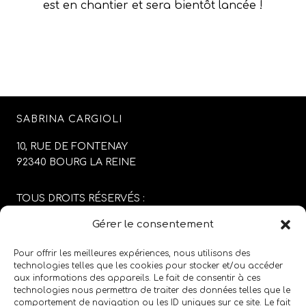
est en chantier et sera bientôt lancée !
SABRINA CARGIOLI
10, RUE DE FONTENAY
92340 BOURG LA REINE
TOUS DROITS RÉSERVÉS :
SABRINA CARGIOLI
Gérer le consentement
CONCEPTION DU SITE :
AGENCE COLFING
Pour offrir les meilleures expériences, nous utilisons des
technologies telles que les cookies pour stocker et/ou accéder
aux informations des appareils. Le fait de consentir à ces
MENTIONS LÉGALES
/
CGV
technologies nous permettra de traiter des données telles que le
comportement de navigation ou les ID uniques sur ce site. Le fait