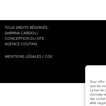
TOUS DROITS RÉSERVÉS :
SABRINA CARGIOLI
CONCEPTION DU SITE :
AGENCE COLFING
MENTIONS LÉGALES
/
CGV
Pour offrir
que les co
Le fait de
données te
site. Le fa
effet négat