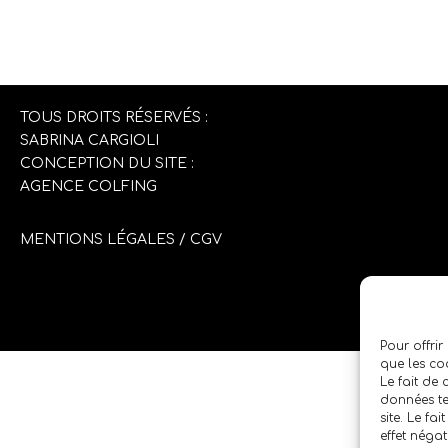
TOUS DROITS RÉSERVÉS :
SABRINA CARGIOLI
CONCEPTION DU SITE :
AGENCE COLFING
MENTIONS LÉGALES
/
CGV
Pour offrir
que les co
Le fait de
données te
site. Le fa
effet négat