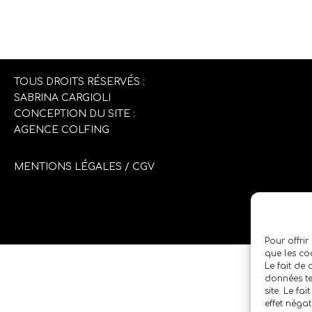
TOUS DROITS RÉSERVÉS :
SABRINA CARGIOLI
CONCEPTION DU SITE :
AGENCE COLFING
MENTIONS LÉGALES
/
CGV
Pour offrir
que les co
Le fait de
données te
site. Le fa
effet négat