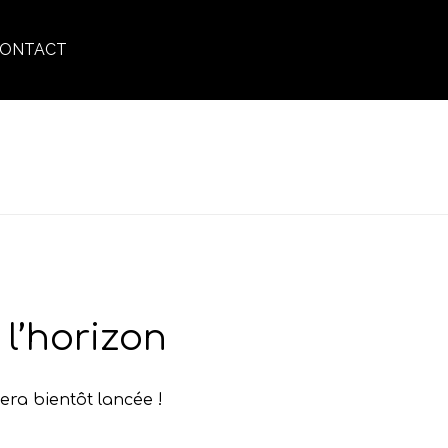
ONTACT
ACCUEIL
»
COIFFURE MODERNE.
l’horizon
era bientôt lancée !