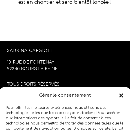
est en chantier et sera bientôt lancée !
SABRINA CARGIOLI
10, RUE DE FONTENAY
92340 BOURG LA REINE
TOUS DROITS RÉSERVÉS :
SABRINA CARGIOLI
Gérer le consentement
CONCEPTION DU SITE :
AGENCE COLFING
Pour offrir les meilleures expériences, nous utilisons des
technologies telles que les cookies pour stocker et/ou accéder
aux informations des appareils. Le fait de consentir à ces
MENTIONS LÉGALES
/
CGV
technologies nous permettra de traiter des données telles que le
comportement de navigation ou les ID uniques sur ce site. Le fait