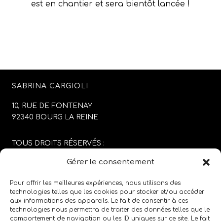
est en chantier et sera bientôt lancée !
SABRINA CARGIOLI
10, RUE DE FONTENAY
92340 BOURG LA REINE
TOUS DROITS RÉSERVÉS :
SABRINA CARGIOLI
Gérer le consentement
CONCEPTION DU SITE :
AGENCE COLFING
Pour offrir les meilleures expériences, nous utilisons des
technologies telles que les cookies pour stocker et/ou accéder
aux informations des appareils. Le fait de consentir à ces
MENTIONS LÉGALES
/
CGV
technologies nous permettra de traiter des données telles que le
comportement de navigation ou les ID uniques sur ce site. Le fait