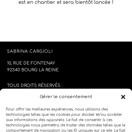
est en chantier et sera bientôt lancée !
SABRINA CARGIOLI
10, RUE DE FONTENAY
92340 BOURG LA REINE
TOUS DROITS RÉSERVÉS :
SABRINA CARGIOLI
Gérer le consentement
CONCEPTION DU SITE :
AGENCE COLFING
Pour offrir les meilleures expériences, nous utilisons des
technologies telles que les cookies pour stocker et/ou accéder
aux informations des appareils. Le fait de consentir à ces
MENTIONS LÉGALES
/
CGV
technologies nous permettra de traiter des données telles que le
comportement de navigation ou les ID uniques sur ce site. Le fait