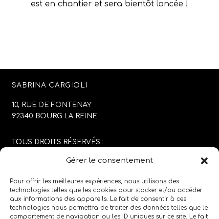
est en chantier et sera bientôt lancée !
SABRINA CARGIOLI
10, RUE DE FONTENAY
92340 BOURG LA REINE
TOUS DROITS RÉSERVÉS :
SABRINA CARGIOLI
Gérer le consentement
CONCEPTION DU SITE :
AGENCE COLFING
Pour offrir les meilleures expériences, nous utilisons des
technologies telles que les cookies pour stocker et/ou accéder
aux informations des appareils. Le fait de consentir à ces
MENTIONS LÉGALES
/
CGV
technologies nous permettra de traiter des données telles que le
comportement de navigation ou les ID uniques sur ce site. Le fait