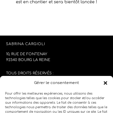
est en chantier et sera bientôt lancée !
SABRINA CARGIOLI
10, RUE DE FONTENAY
92340 BOURG LA REINE
TOUS DROITS RÉSERVÉS :
SABRINA CARGIOLI
Gérer le consentement
CONCEPTION DU SITE :
AGENCE COLFING
Pour offrir les meilleures expériences, nous utilisons des
technologies telles que les cookies pour stocker et/ou accéder
aux informations des appareils. Le fait de consentir à ces
MENTIONS LÉGALES
/
CGV
technologies nous permettra de traiter des données telles que le
comportement de navigation ou les ID uniques sur ce site. Le fait