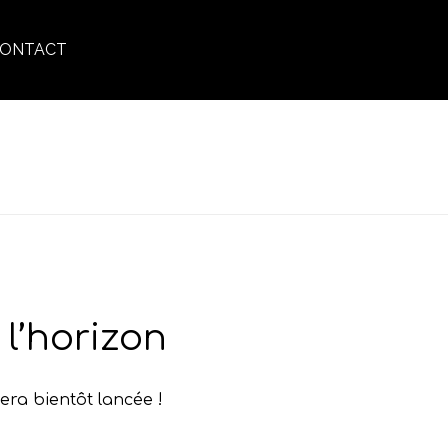
ONTACT
ACCUEIL
»
ANTI UV
l’horizon
era bientôt lancée !