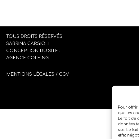
TOUS DROITS RÉSERVÉS :
SABRINA CARGIOLI
CONCEPTION DU SITE :
AGENCE COLFING
MENTIONS LÉGALES
/
CGV
Pour offrir
que les co
Le fait de
données te
site. Le fa
effet négat