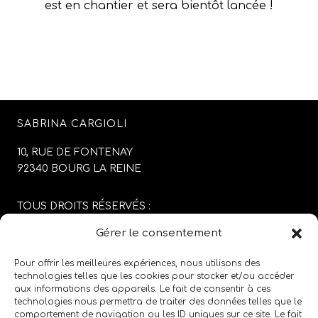
est en chantier et sera bientôt lancée !
SABRINA CARGIOLI
10, RUE DE FONTENAY
92340 BOURG LA REINE
TOUS DROITS RÉSERVÉS :
SABRINA CARGIOLI
Gérer le consentement
CONCEPTION DU SITE :
AGENCE COLFING
Pour offrir les meilleures expériences, nous utilisons des
technologies telles que les cookies pour stocker et/ou accéder
aux informations des appareils. Le fait de consentir à ces
MENTIONS LÉGALES
/
CGV
technologies nous permettra de traiter des données telles que le
comportement de navigation ou les ID uniques sur ce site. Le fait