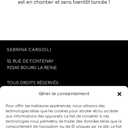
est en chantier et sera bientôt lancée !
SABRINA CARGIOLI
10, RUE DE FONTENAY
92340 BOURG LA REINE
TOUS DROITS RÉSERVÉS :
SABRINA CARGIOLI
Gérer le consentement
CONCEPTION DU SITE :
AGENCE COLFING
Pour offrir les meilleures expériences, nous utilisons des
technologies telles que les cookies pour stocker et/ou accéder
aux informations des appareils. Le fait de consentir à ces
MENTIONS LÉGALES
/
CGV
technologies nous permettra de traiter des données telles que le
comportement de navigation ou les ID uniques sur ce site. Le fait