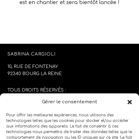
est en chantier et sera bientôt lancée !
SABRINA CARGIOLI
10, RUE DE FONTENAY
92340 BOURG LA REINE
TOUS DROITS RÉSERVÉS :
SABRINA CARGIOLI
Gérer le consentement
CONCEPTION DU SITE :
AGENCE COLFING
Pour offrir les meilleures expériences, nous utilisons des
technologies telles que les cookies pour stocker et/ou accéder
aux informations des appareils. Le fait de consentir à ces
MENTIONS LÉGALES
/
CGV
technologies nous permettra de traiter des données telles que le
comportement de navigation ou les ID uniques sur ce site. Le fait