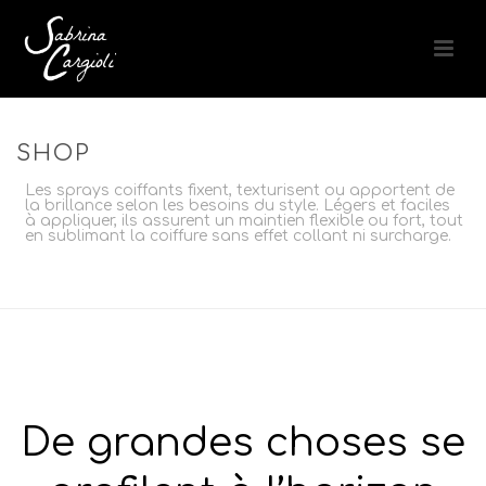
SHOP
Les sprays coiffants fixent, texturisent ou apportent de
la brillance selon les besoins du style. Légers et faciles
à appliquer, ils assurent un maintien flexible ou fort, tout
en sublimant la coiffure sans effet collant ni surcharge.
ACCUEIL
»
STYLING
»
SPRAYS
De grandes choses se