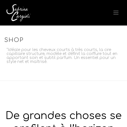
SHOP
"Idéale pour les cheveux courts à très courts, la cire
capillaire structure, modèle et définit la coiffure tout en
apportant soin et subtil parfum. Un essentiel pour un
style net et maîtrisé.
ACCUEIL
»
STYLING
»
CIRE
De grandes choses se