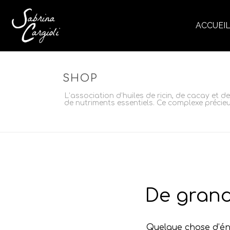
ACCUEI
SHOP
L’association d’huiles de ricin, de cacay et d
de nutriments essentiels. Ce complexe précieux
De grand
Quelque chose d’éno