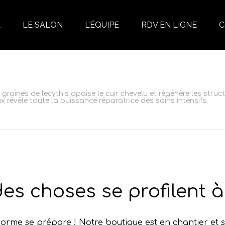
L
LE SALON
L’ÉQUIPE
RDV EN LIGNE
C
e graines de lecythis apaise le cuir chevelu et régénère les stru
 révèle toute la puissance réparatrice des soins intensifs.
es choses se profilent à 
rme se prépare ! Notre boutique est en chantier et s