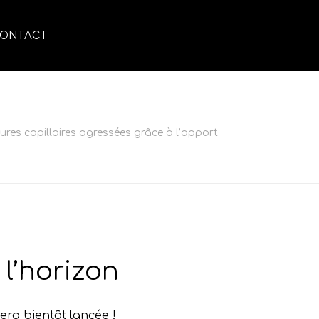
ONTACT
ctures capillaires agressées grâce à l’apport
ACCUEIL
»
LES GAMMES
»
STRUCTURE REPAIR
l’horizon
era bientôt lancée !