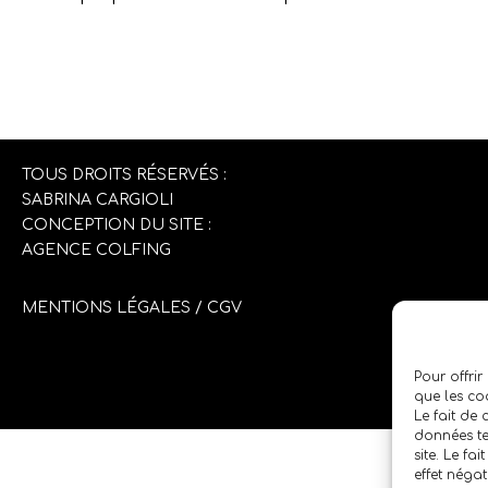
TOUS DROITS RÉSERVÉS :
SABRINA CARGIOLI
CONCEPTION DU SITE :
AGENCE COLFING
MENTIONS LÉGALES
/
CGV
Pour offrir
que les co
Le fait de
données te
site. Le fa
effet négat