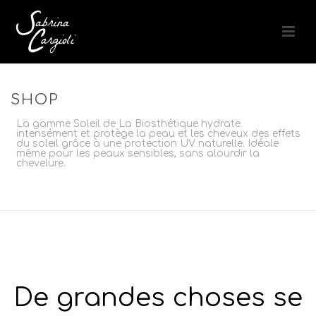
SHOP
La gamme Soleil de La Biosthétique hydrate
intensément et protège la peau et les cheveux des effets
du soleil grâce à une protection UV naturelle. Idéale
même pour les peaux sensibles, sans alourdir la
chevelure.
ACCUEIL
»
LES GAMMES
»
SOLEIL
De grandes choses se