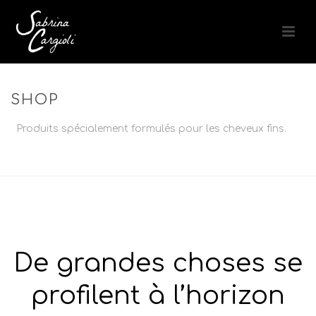
SHOP
Produits spécialement formulés pour les cheveux fins.
ACCUEIL
»
CHEVEUX
»
CHEVEUX FINS
De grandes choses se
profilent à l’horizon